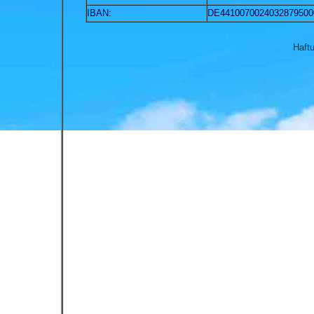
IBAN:
DE4410070024032879500
Haft