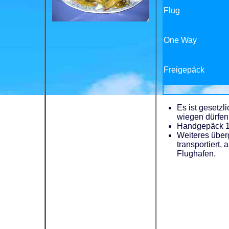
Flug
One Way
Freigepäck
Es ist gesetzl
wiegen dürfen
Handgepäck 1 
Weiteres überg
transportiert
Flughafen.