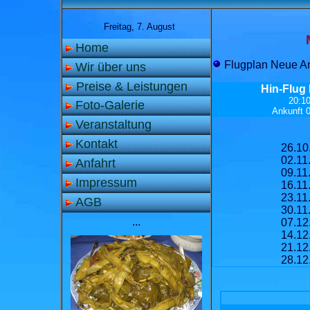
Freitag, 7. August
Home
Flugplan Neue An
Wir über uns
Preise & Leistungen
Hin-Flug
20:1
Foto-Galerie
Ankunft 
Veranstaltung
Kontakt
26.10
02.11
Anfahrt
09.11
Impressum
16.11
23.11
AGB
30.11
...
07.12
14.12
21.12
28.12